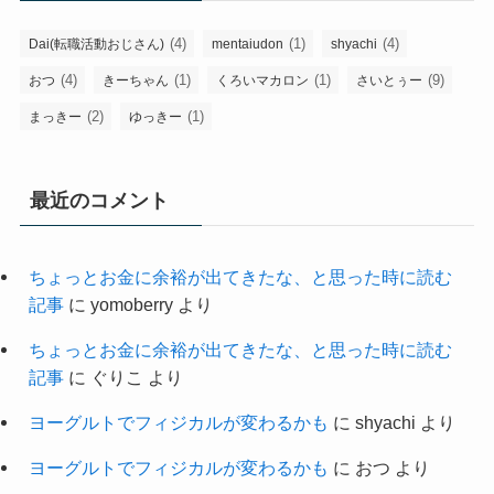
(4)
(1)
(4)
Dai(転職活動おじさん)
mentaiudon
shyachi
(4)
(1)
(1)
(9)
おつ
きーちゃん
くろいマカロン
さいとぅー
(2)
(1)
まっきー
ゆっきー
最近のコメント
ちょっとお金に余裕が出てきたな、と思った時に読む
記事
に
yomoberry
より
ちょっとお金に余裕が出てきたな、と思った時に読む
記事
に
ぐりこ
より
ヨーグルトでフィジカルが変わるかも
に
shyachi
より
ヨーグルトでフィジカルが変わるかも
に
おつ
より