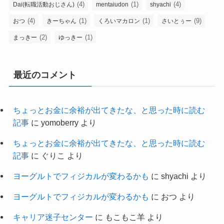
(4)
(1)
(4)
Dai(転職活動おじさん)
mentaiudon
shyachi
(4)
(1)
(1)
(9)
おつ
きーちゃん
くろいマカロン
さいとぅー
(2)
(1)
まっきー
ゆっきー
最近のコメント
ちょっとお金に余裕が出てきたな、と思った時に読む
記事
に
yomoberry
より
ちょっとお金に余裕が出てきたな、と思った時に読む
記事
に
ぐりこ
より
ヨーグルトでフィジカルが変わるかも
に
shyachi
より
ヨーグルトでフィジカルが変わるかも
に
おつ
より
キャリア迷子センター
に
もこもこ羊
より